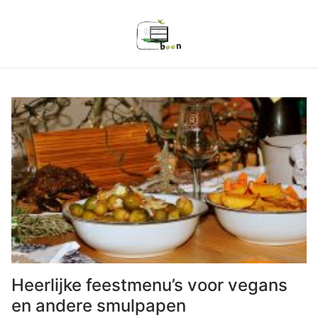
Ga
naar
de
inhoud
Heerlijke feestmenu’s voor vegans
en andere smulpapen