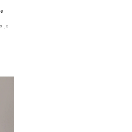
te
r je