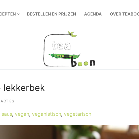
CEPTEN
BESTELLEN EN PRIJZEN
AGENDA
OVER TEABO
 lekkerbek
EACTIES
,
saus
,
vegan
,
veganistisch
,
vegetarisch