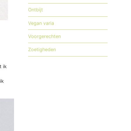
Ontbijt
Vegan varia
Voorgerechten
Zoetigheden
 ik
ik