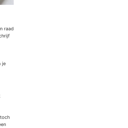
n raad
hrijf
 je
k
 toch
een