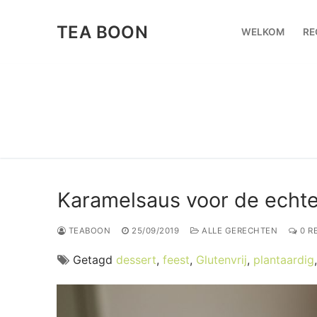
Ga
naar
TEA BOON
WELKOM
RE
de
inhoud
Karamelsaus voor de echte
TEABOON
25/09/2019
ALLE GERECHTEN
0 R
Getagd
dessert
,
feest
,
Glutenvrij
,
plantaardig