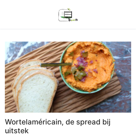
Ga
naar
de
inhoud
Wortelaméricain, de spread bij
uitstek