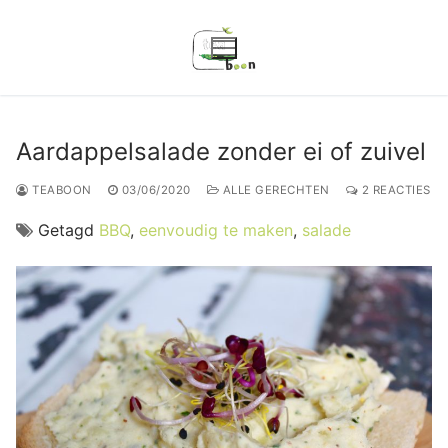
Ga
naar
de
inhoud
Aardappelsalade zonder ei of zuivel
TEABOON
03/06/2020
ALLE GERECHTEN
2 REACTIES
Getagd
BBQ
,
eenvoudig te maken
,
salade