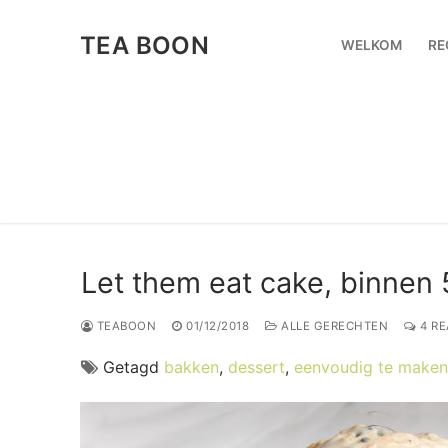
Ga
naar
TEA BOON
WELKOM
RE
de
inhoud
Let them eat cake, binnen
TEABOON
01/12/2018
ALLE GERECHTEN
4 RE
Getagd
bakken
,
dessert
,
eenvoudig te maken