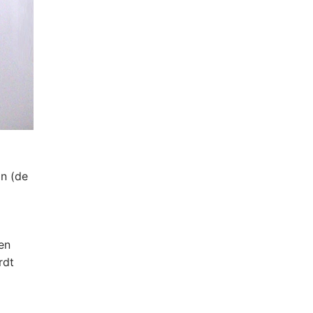
n (de
en
rdt