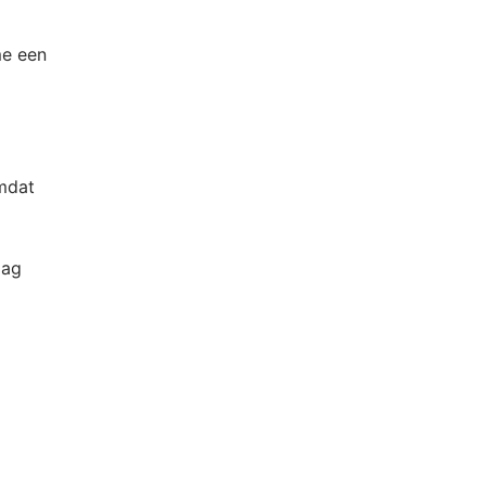
me een
omdat
mag