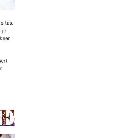
e tas.
 je
 keer
sert
n