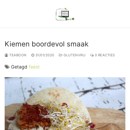
Ga
naar
de
inhoud
Kiemen boordevol smaak
TEABOON
31/01/2020
GLUTENVRIJ
0 REACTIES
Getagd
feest