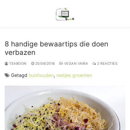
Ga
naar
de
inhoud
8 handige bewaartips die doen
verbazen
TEABOON
20/06/2018
VEGAN VARIA
2 REACTIES
Getagd
huishouden
,
restjes groenten